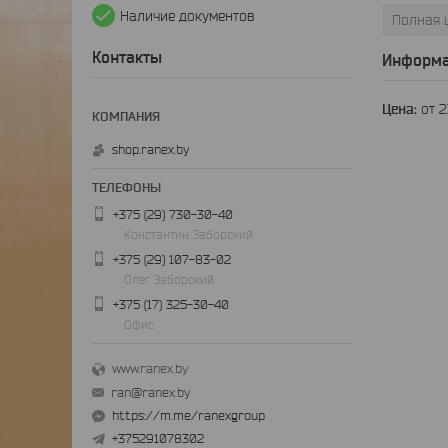
Наличие документов
Полная 
Контакты
Информа
Цена:
от 
shop.ranex.by
+375 (29) 730-30-40
Константин Заборский
+375 (29) 107-83-02
Олег Заборский
+375 (17) 325-30-40
Офис
www.ranex.by
ran@ranex.by
https://m.me/ranexgroup
+375291078302