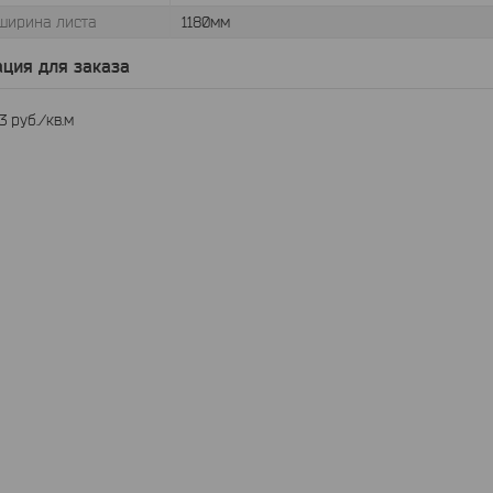
ширина листа
1180мм
ция для заказа
23
руб.
/кв.м