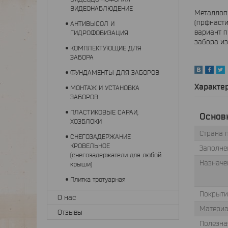
ВИДЕОНАБЛЮДЕНИЕ
Металлопр
(прфнасти
АНТИВЫСОЛ И
вариант 
ГИДРОФОБИЗАЦИЯ
забора и
КОМПЛЕКТУЮЩИЕ ДЛЯ
ЗАБОРА
ФУНДАМЕНТЫ ДЛЯ ЗАБОРОВ
Характе
МОНТАЖ И УСТАНОВКА
ЗАБОРОВ
ПЛАСТИКОВЫЕ САРАИ,
Основ
ХОЗБЛОКИ
Страна 
СНЕГОЗАДЕРЖАНИЕ
КРОВЕЛЬНОЕ
Заполне
(снегозадержатели для любой
Назначе
крыши)
Плитка тротуарная
Покрыти
О нас
Матери
Отзывы
Полезна