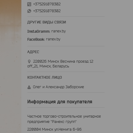
+375291078302
+375291078302
ДРУГИЕ ВИДЫ СВЯЗИ
InstaGramm
ranex.by
FaceBook
ranex.by
220026 Минск Веснина проезд 12
off_21, Минск, Беларусь
Олег и Александр Заборские
Информация для покупателя
Частное торгово-строительное унитарное
предприятие "Ранекс групп"
220004 Минск ул.Немига 6-96