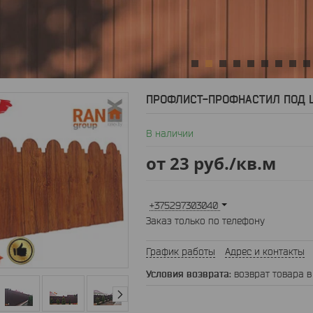
2
3
4
5
6
7
8
9
ПРОФЛИСТ-ПРОФНАСТИЛ ПОД Ш
В наличии
от
23
руб.
/кв.м
+375297303040
Заказ только по телефону
График работы
Адрес и контакты
возврат товара в