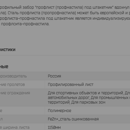
офильный забор "профлист (профнастила) под штакетник" вдохнул
ла). Сталь профлиста (пропрофнастила) может быть европейской и 
профлиста-профнастила под штакетник является индивидуализирую
з профлсита-профнастила.
ристики
ные
производитель
Россия
ние пролетов
Профилированный лист
ние ограждения
Для спортивных объектов и территорий, Для
автомобильных дорог, Для промышленных 
территорий, Для парковых зон
е
Полимерное
ал
FeZn+_сталь оцинкованная
я ширина листа
1150мм