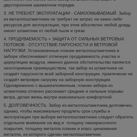
двустороннем шахматном порядке.
3. НЕ ТРЕБУЕТ ЭКСПЛУАТАЦИИ - САМООМЫВАЕМЫЙ. Забор
из металлоштакетника не требует ни затрат, ни каких-либо
ресурсов для эксплуатации, при этом абсолютно любой дождь
омоет штакетник от любой пыли и грязи.
4. ПРОДУВАЕМОСТЬ + ЗАЩИТА ОТ СИЛЬНЫХ ВЕТРОВЫХ
ПОТОКОВ - ОТСУТСТВИЕ ПАРУСНОСТИ И ВЕТРОВОЙ
НАГРУЗКИ. Установленные планки металлоштакетника в
заборе обеспечивают отличную продуваемость участка и
циркуляцию воздуха, именно данное обстоятельство является
неоспоримым преимуществом, так забор из штакетника не
создаёт парусности всей заборной конструкции, практически не
создаёт ветровую нагрузку на заборную конструкции.
Одновременно с вышеизложенным, планки забора из
штакетника отлично рассекают средние и сильные порывы
ветра, делая жизнь внутри максимально комфортной.
5. ДОЛГОВЕЧНОСТЬ. Забор из металлоштакетника долговечен,
однако, чтобы максимально продлить срок службы и
эксплуатации при выборе металлоштакетника следует обратить
отдельное внимание на вид и толщину лакокрасочного
покрытия, толщину металла планки и класс цинкования
металла, из которого сделан металлоштакетник.