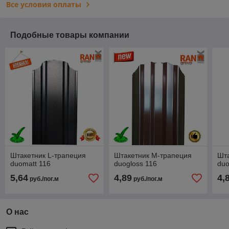
Все условия оплаты
Подобные товары компании
Штакетник L-трапеция
Штакетник М-трапеция
Шта
duomatt 116
duogloss 116
duo
5,64
4,89
4,
руб./пог.м
руб./пог.м
О нас