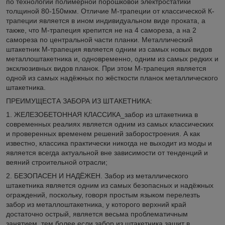
по технологии полимерной порошковой электростатики
толщиной 80-150мкм. Отличие М-трапеции от классической К-
трапеции является в ином индивидуальном виде проката, а
также, что М-трапеция крепится не на 4 самореза, а на 2
самореза по центральной части планки. Металлический
штакетник М-трапеция является одним из самых новых видов
металлоштакетника и, одновременно, одним из самых редких и
эксклюзивных видов планок. При этом М-трапеция является
одной из самых надёжных по жёсткости планок металлического
штакетника.
ПРЕИМУЩЕСТА ЗАБОРА ИЗ ШТАКЕТНИКА:
1. ЖЕЛЕЗОБЕТОННАЯ КЛАССИКА_забор из штакетника в
современных реалиях является одним из самых классических
и проверенных временем решений заборостроения. А как
известно, классика практически никогда не выходит из моды и
является всегда актуальной вне зависимости от тенденций и
веяний строительной отрасли;
2. БЕЗОПАСЕН И НАДЁЖЕН. Забор из металлического
штакетника является одним из самых безопасных и надёжных
ограждений, поскольку, говоря простым языком перелезть
забор из металлоштакетника, у которого верхний край
достаточно острый, является весьма проблематичным
занятием, тем более если забор из штакетника зашит в