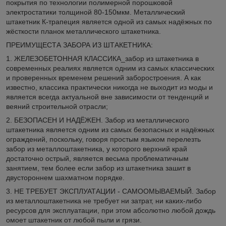
покрытия по технологии полимерной порошковой
электростатики толщиной 80-150мкм. Металлический
штакетник К-трапеция является одной из самых надёжных по
жёсткости планок металлического штакетника.
ПРЕИМУЩЕСТА ЗАБОРА ИЗ ШТАКЕТНИКА:
1. ЖЕЛЕЗОБЕТОННАЯ КЛАССИКА_забор из штакетника в
современных реалиях является одним из самых классических
и проверенных временем решений заборостроения. А как
известно, классика практически никогда не выходит из моды и
является всегда актуальной вне зависимости от тенденций и
веяний строительной отрасли;
2. БЕЗОПАСЕН И НАДЁЖЕН. Забор из металлического
штакетника является одним из самых безопасных и надёжных
ограждений, поскольку, говоря простым языком перелезть
забор из металлоштакетника, у которого верхний край
достаточно острый, является весьма проблематичным
занятием, тем более если забор из штакетника зашит в
двустороннем шахматном порядке.
3. НЕ ТРЕБУЕТ ЭКСПЛУАТАЦИИ - САМООМЫВАЕМЫЙ. Забор
из металлоштакетника не требует ни затрат, ни каких-либо
ресурсов для эксплуатации, при этом абсолютно любой дождь
омоет штакетник от любой пыли и грязи.