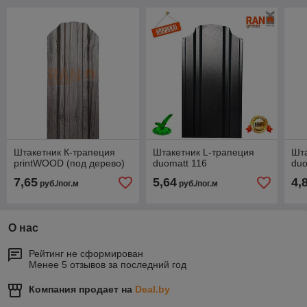
Штакетник К-трапеция
Штакетник L-трапеция
Шта
printWOOD (под дерево)
duomatt 116
duo
7,65
5,64
4,
руб./пог.м
руб./пог.м
О нас
Рейтинг не сформирован
Менее 5 отзывов за последний год
Компания продает на
Deal.by