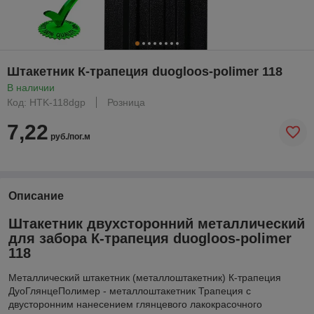
Штакетник К-трапеция duogloos-polimer 118
В наличии
Код: HTK-118dgp
Розница
7,22
руб./пог.м
Описание
Штакетник двухсторонний металлический
для забора К-трапеция duogloos-polimer
118
Металлический штакетник (металлоштакетник) К-трапеция
ДуоГлянцеПолимер - металлоштакетник Трапеция с
двусторонним нанесением глянцевого лакокрасочного