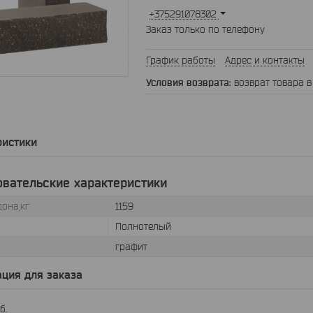
+375291078302
Заказ только по телефону
График работы
Адрес и контакты
возврат товара в
ристики
овательские характеристики
она,кг
1159
Полнотелый
графит
ция для заказа
б.