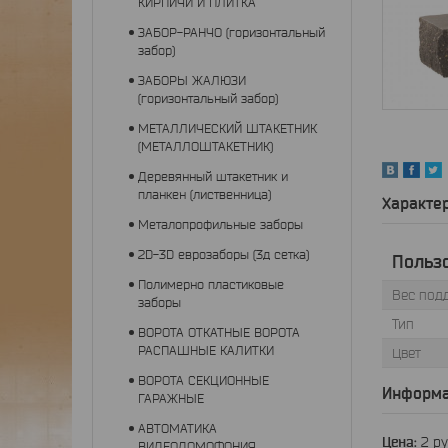
КИРПИЧИ И ПЛИТКА
ЗАБОР-РАНЧО (горизонтальный
забор)
ЗАБОРЫ ЖАЛЮЗИ
(горизонтальный забор)
МЕТАЛЛИЧЕСКИЙ ШТАКЕТНИК
(МЕТАЛЛОШТАКЕТНИК)
Деревянный штакетник и
планкен (лиственница)
Характе
Металопрофильные заборы
2D-3D еврозаборы (3д сетка)
Польз
Полимерно пластиковые
Вес подд
заборы
Тип
ВОРОТА ОТКАТНЫЕ ВОРОТА
РАСПАШНЫЕ КАЛИТКИ
Цвет
ВОРОТА СЕКЦИОННЫЕ
Информа
ГАРАЖНЫЕ
АВТОМАТИКА
Цена:
2
ру
ВИДЕОДОМОФОНИЯ