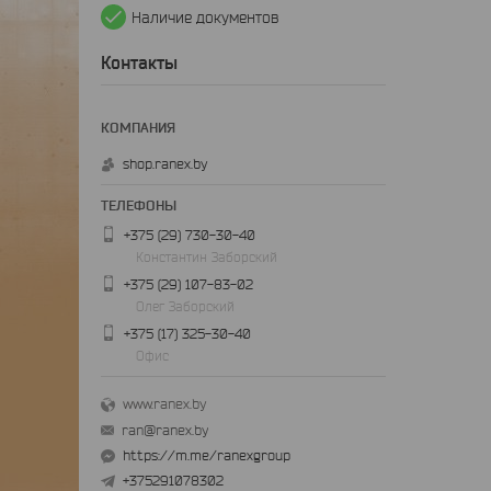
Наличие документов
Контакты
shop.ranex.by
+375 (29) 730-30-40
Константин Заборский
+375 (29) 107-83-02
Олег Заборский
+375 (17) 325-30-40
Офис
www.ranex.by
ran@ranex.by
https://m.me/ranexgroup
+375291078302