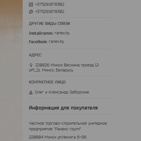
+375291078302
+375291078302
ДРУГИЕ ВИДЫ СВЯЗИ
InstaGramm
ranex.by
FaceBook
ranex.by
220026 Минск Веснина проезд 12
off_21, Минск, Беларусь
Олег и Александр Заборские
Информация для покупателя
Частное торгово-строительное унитарное
предприятие "Ранекс групп"
220004 Минск ул.Немига 6-96