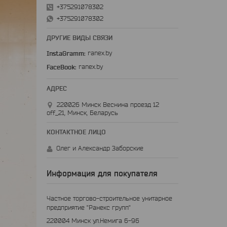
+375291078302
+375291078302
ДРУГИЕ ВИДЫ СВЯЗИ
InstaGramm
ranex.by
FaceBook
ranex.by
220026 Минск Веснина проезд 12
off_21, Минск, Беларусь
Олег и Александр Заборские
Информация для покупателя
Частное торгово-строительное унитарное
предприятие "Ранекс групп"
220004 Минск ул.Немига 6-96