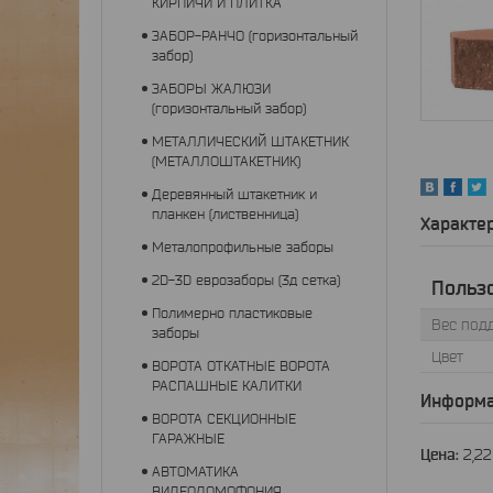
КИРПИЧИ И ПЛИТКА
ЗАБОР-РАНЧО (горизонтальный
забор)
ЗАБОРЫ ЖАЛЮЗИ
(горизонтальный забор)
МЕТАЛЛИЧЕСКИЙ ШТАКЕТНИК
(МЕТАЛЛОШТАКЕТНИК)
Деревянный штакетник и
планкен (лиственница)
Характе
Металопрофильные заборы
2D-3D еврозаборы (3д сетка)
Польз
Полимерно пластиковые
Вес подд
заборы
Цвет
ВОРОТА ОТКАТНЫЕ ВОРОТА
РАСПАШНЫЕ КАЛИТКИ
Информа
ВОРОТА СЕКЦИОННЫЕ
ГАРАЖНЫЕ
Цена:
2,2
АВТОМАТИКА
ВИДЕОДОМОФОНИЯ