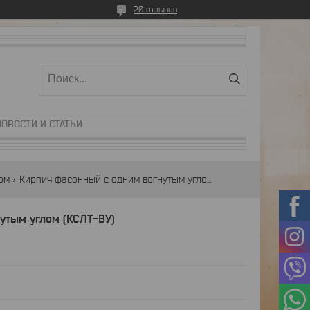
20 отзывов
НОВОСТИ И СТАТЬИ
ом
Кирпич фасонный с одним вогнутым углом (кслт-ву)
утым углом (КСЛТ-ВУ)