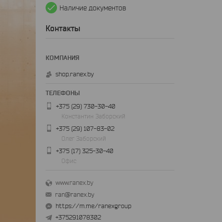
Наличие документов
Контакты
shop.ranex.by
+375 (29) 730-30-40
Константин Заборский
+375 (29) 107-83-02
Олег Заборский
+375 (17) 325-30-40
Офис
www.ranex.by
ran@ranex.by
https://m.me/ranexgroup
+375291078302