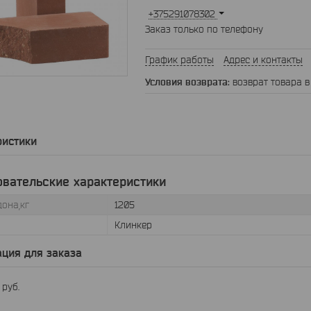
+375291078302
Заказ только по телефону
График работы
Адрес и контакты
возврат товара в
ристики
овательские характеристики
она,кг
1205
Клинкер
ция для заказа
2
руб.