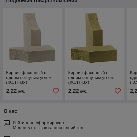
Подобные товары компании
Кирпич фасонный с
Кирпич фасонный с
Ки
одним вогнутым углом
одним вогнутым углом
одн
(КСЛТ-ВУ)
(КСЛТ-ВУ)
(К
2,22
2,22
2,
руб.
руб.
О нас
Рейтинг не сформирован
Менее 5 отзывов за последний год