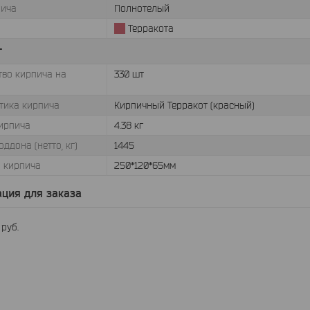
пича
Полнотелый
Терракота
г
тво кирпича на
330 шт
тика кирпича
Кирпичный Терракот (красный)
ирпича
4.38 кг
ддона (нетто, кг)
1445
 кирпича
250*120*65мм
ция для заказа
4
руб.