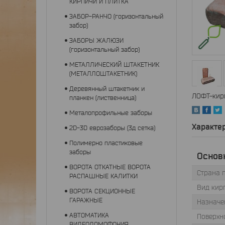
КИРПИЧИ И ПЛИТКА
ЗАБОР-РАНЧО (горизонтальный
забор)
ЗАБОРЫ ЖАЛЮЗИ
(горизонтальный забор)
МЕТАЛЛИЧЕСКИЙ ШТАКЕТНИК
(МЕТАЛЛОШТАКЕТНИК)
Деревянный штакетник и
ЛОФТ-кир
планкен (лиственница)
Металопрофильные заборы
Характе
2D-3D еврозаборы (3д сетка)
Полимерно пластиковые
заборы
Основ
ВОРОТА ОТКАТНЫЕ ВОРОТА
Страна 
РАСПАШНЫЕ КАЛИТКИ
Вид кир
ВОРОТА СЕКЦИОННЫЕ
ГАРАЖНЫЕ
Назначе
АВТОМАТИКА
Поверхн
ВИДЕОДОМОФОНИЯ