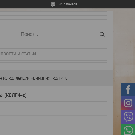
20 отзывов
НОВОСТИ И СТАТЬИ
ч из коллекции «римини» (кслг4-с)
» (КСЛГ4-с)