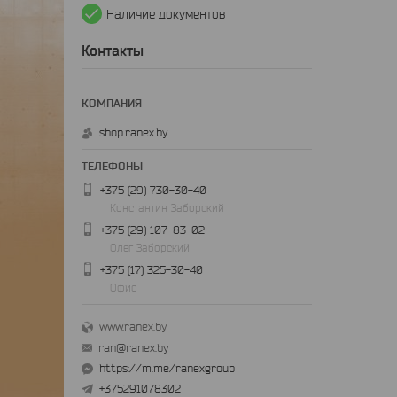
Наличие документов
Контакты
shop.ranex.by
+375 (29) 730-30-40
Константин Заборский
+375 (29) 107-83-02
Олег Заборский
+375 (17) 325-30-40
Офис
www.ranex.by
ran@ranex.by
https://m.me/ranexgroup
+375291078302