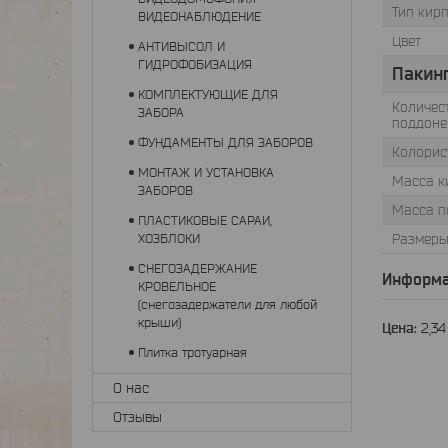
Тип кир
ВИДЕОНАБЛЮДЕНИЕ
Цвет
АНТИВЫСОЛ И
ГИДРОФОБИЗАЦИЯ
Пакин
КОМПЛЕКТУЮЩИЕ ДЛЯ
Количес
ЗАБОРА
поддоне
ФУНДАМЕНТЫ ДЛЯ ЗАБОРОВ
Колорис
МОНТАЖ И УСТАНОВКА
Масса к
ЗАБОРОВ
Масса по
ПЛАСТИКОВЫЕ САРАИ,
ХОЗБЛОКИ
Размеры
СНЕГОЗАДЕРЖАНИЕ
Информа
КРОВЕЛЬНОЕ
(снегозадержатели для любой
крыши)
Цена:
2,3
Плитка тротуарная
О нас
Отзывы