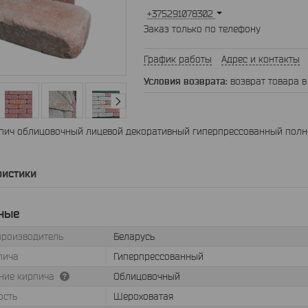
+375291078302
Заказ только по телефону
График работы
Адрес и контакты
возврат товара в
пич облицовочный лицевой декоративный гиперпрессованный полно
ристики
ные
производитель
Беларусь
пича
Гиперпрессованный
ние кирпича
Облицовочный
ость
Шероховатая