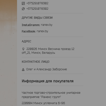
+375291078302
+375291078302
ДРУГИЕ ВИДЫ СВЯЗИ
InstaGramm
ranex.by
FaceBook
ranex.by
220026 Минск Веснина проезд 12
off_21, Минск, Беларусь
Олег и Александр Заборские
Информация для покупателя
Частное торгово-строительное унитарное
предприятие "Ранекс групп"
220004 Минск ул.Немига 6-96