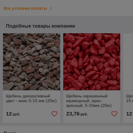
Все условия оплаты
Подобные товары компании
Щебень декоративный
Щебень окрашенный
Щеб
цвет - микс 5-15 мм (20кг)
мраморный, ярко-
15 
красный, 5-10мм (20кг)
12
23,76
12
руб.
руб.